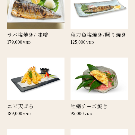
サバ塩焼き/ 味噌
秋刀魚塩焼き/照り焼き
179,000
125,000
VND
VND
エビ天ぷら
牡蛎チーズ焼き
189,000
95,000
VND
VND