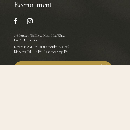
Recruitment
4-6 Nguyen Thi Dieu, Xuan Hoa Ward,
Ho Chi Minh City
Lunch: 11 AM – 2 PM (Last order 1:45 PM)
Dinner: 5 PM – 10 PM (Last order 9:30 PM)
TEL
HOTLINE
BRANCH OF NO. 3 ROHTO-MENTHOLATUM
(VIETNAM) CO., LTD IN HCMC
Business License: 3700239769-006, Issued date: 28/09/2021
© 2022 Yakuzen Co.
Privacy Policy