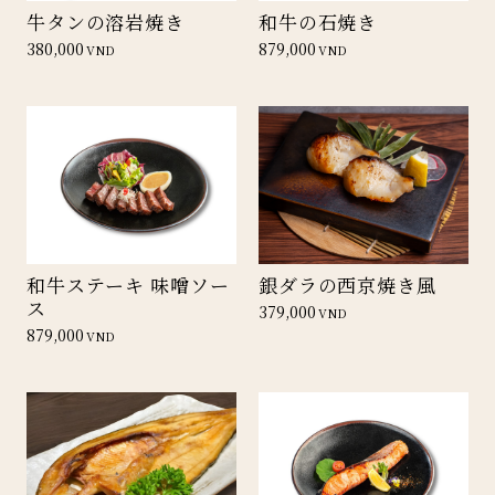
牛タンの溶岩焼き
和牛の石焼き
380,000
879,000
VND
VND
和牛ステーキ 味噌ソー
銀ダラの西京焼き風
ス
379,000
VND
879,000
VND