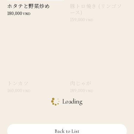
ホタテと野菜炒め
豚トロ焼き (リンゴソ
ース)
180,000
VND
159,000
VND
トンカツ
肉じゃが
160,000
189,000
VND
VND
Loading
Back to List