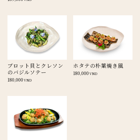
ブロット貝とクレソン
ホタテの朴葉焼き風
のバジルソテー
180,000
VND
180,000
VND