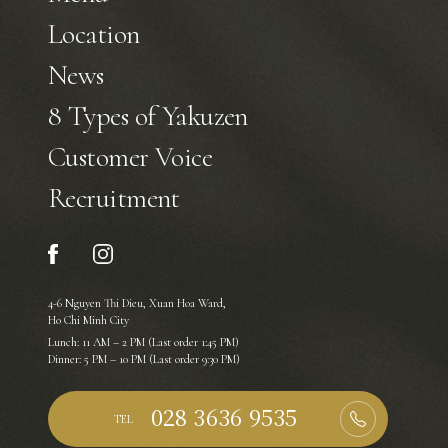
Location
News
8 Types of Yakuzen
Customer Voice
Recruitment
4-6 Nguyen Thi Dieu, Xuan Hoa Ward,
Ho Chi Minh City
Lunch: 11 AM – 2 PM (Last order 1:45 PM)
Dinner: 5 PM – 10 PM (Last order 9:30 PM)
TEL