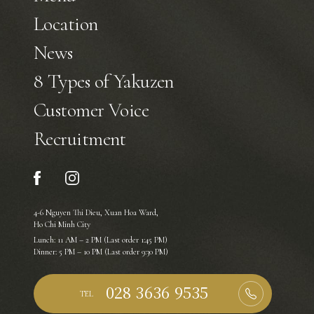
Location
News
8 Types of Yakuzen
Customer Voice
Recruitment
4-6 Nguyen Thi Dieu, Xuan Hoa Ward,
Ho Chi Minh City
Lunch: 11 AM – 2 PM (Last order 1:45 PM)
Dinner: 5 PM – 10 PM (Last order 9:30 PM)
TEL