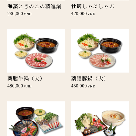
海藻ときのこの精進鍋
牡蠣しゃぶしゃぶ
280,000
420,000
VND
VND
薬膳牛鍋（大）
薬膳豚鍋（大）
480,000
450,000
VND
VND