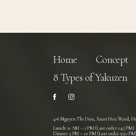
Home
Concept
8 Types of Yakuzen
4-6 Nguyen Thi Dieu, Xuan Hoa Ward,
Ho
Lunch: 11 AM – 2 PM (Last order 1:45 PM)
Dinner: 5 PM – 10 PM (Last order 9:30 PM