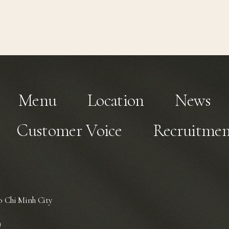
Menu
Location
News
Customer Voice
Recruitmen
 Chi Minh City
)