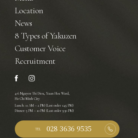
Location
News
8 Types of Yakuzen
Customer Voice
Recruitment
4-6 Nguyen Thi Dieu, Xuan Hoa Ward,
Ho Chi Minh City
Lunch: 11 AM – 2 PM (Last order 1:45 PM)
Dinner: 5 PM – 10 PM (Last order 9:30 PM)
TEL