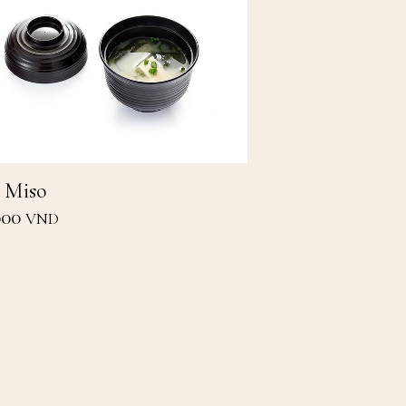
 Miso
000
VND