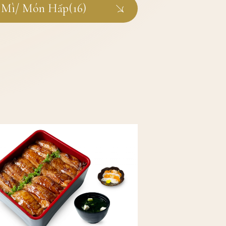
 Mì/ Món Hấp(16)