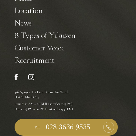
Location
News
8 Types of Yakuzen
Customer Voice
Recruitment
4-6 Nguyen Thi Dieu, Xuan Hoa Ward,
Ho Chi Minh City
Lunch: 11 AM – 2 PM (Last order 1:45 PM)
Dinner: 5 PM – 10 PM (Last order 9:30 PM)
TEL