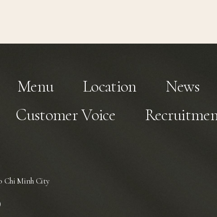
Menu
Location
News
Customer Voice
Recruitmen
 Chi Minh City
)