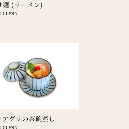
け麺 (ラーメン)
000
VND
ォアグラの茶碗蒸し
000
VND