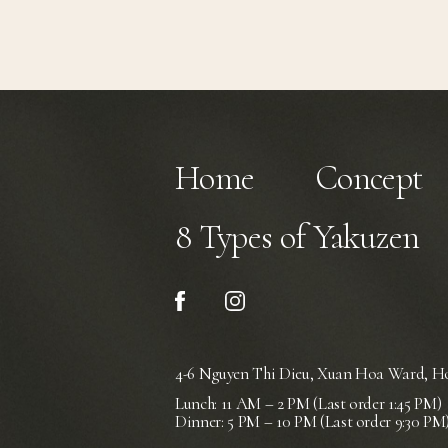
Home
Concept
8 Types of Yakuzen
4-6 Nguyen Thi Dieu, Xuan Hoa Ward,
Ho
Lunch: 11 AM – 2 PM (Last order 1:45 PM)
Dinner: 5 PM – 10 PM (Last order 9:30 PM