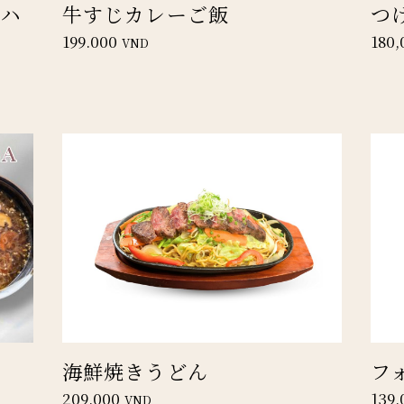
ーハ
牛すじカレーご飯
つ
199.000
180,
VND
海鮮焼きうどん
フ
209,000
139,
VND