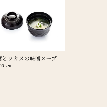
腐とワカメの味噌スープ
00
VND