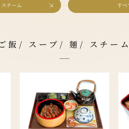
/ スチーム
すべ
ご飯/ スープ/ 麺/ スチー