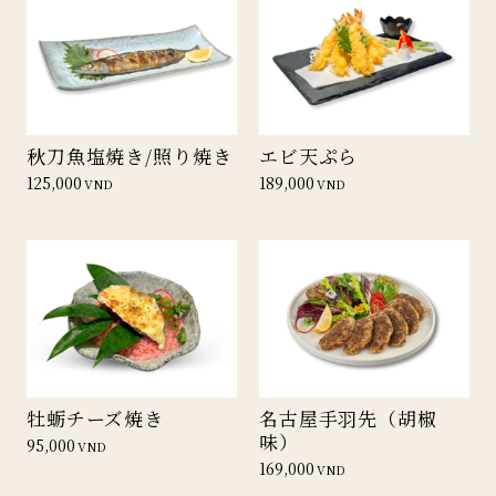
秋刀魚塩焼き/照り焼き
エビ天ぷら
125,000
189,000
VND
VND
牡蛎チーズ焼き
名古屋手羽先（胡椒
味）
95,000
VND
169,000
VND