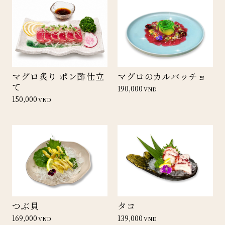
マグロ炙り ポン酢仕立
マグロのカルパッチョ
て
190,000
VND
150,000
VND
つぶ貝
タコ
169,000
139,000
VND
VND