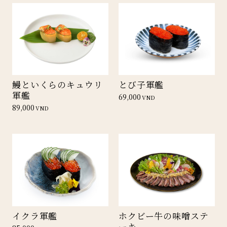
鰻といくらのキュウリ
とび子軍艦
軍艦
69,000
VND
89,000
VND
イクラ軍艦
ホクビー牛の味噌ステ
ーキ