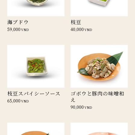
海ブドウ
枝豆
59,000
40,000
VND
VND
枝豆スパイシーソース
ゴボウと豚肉の味噌和
え
65,000
VND
90,000
VND