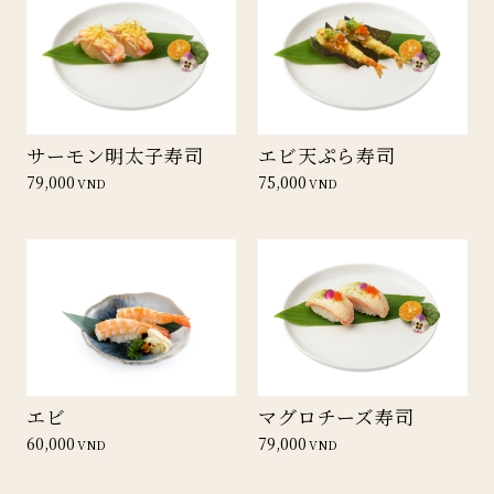
サーモン明太子寿司
エビ天ぷら寿司
79,000
75,000
VND
VND
エビ
マグロチーズ寿司
60,000
79,000
VND
VND