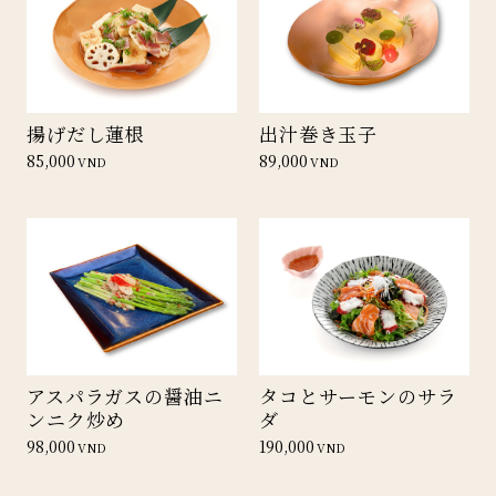
揚げだし蓮根
出汁巻き玉子
85,000
89,000
VND
VND
アスパラガスの醤油ニ
タコとサーモンのサラ
ンニク炒め
ダ
98,000
190,000
VND
VND