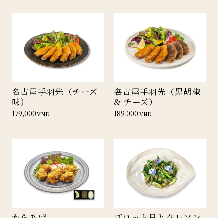
名古屋手羽先（チーズ
各古屋手羽先（黒胡椒
味）
& チーズ）
179,000
189,000
VND
VND
からあげ
ブロット貝とクレソン