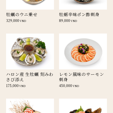
牡蠣のウニ乗せ
牡蛎辛味ポン酢刺身
329,000
89,000
VND
VND
ハロン産 生牡蠣 刻みわ
レモン風味のサーモン
さび添え
刺身
175,000
450,000
VND
VND