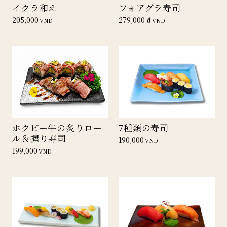
イクラ和え
フォアグラ寿司
205,000
279,000 ₫
VND
VND
ホクビー牛の炙りロー
7種類の寿司
ル＆握り寿司
190,000
VND
199,000
VND