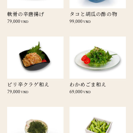
軟骨の辛唐揚げ
タコと胡瓜の酢の物
79,000
99,000
VND
VND
ピリ辛クラゲ和え
わかめごま和え
79,000
69,000
VND
VND