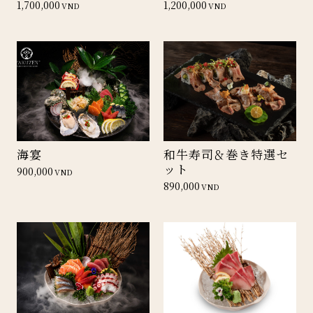
1,700,000
1,200,000
VND
VND
海宴
和牛寿司＆巻き特選セ
ット
900,000
VND
890,000
VND