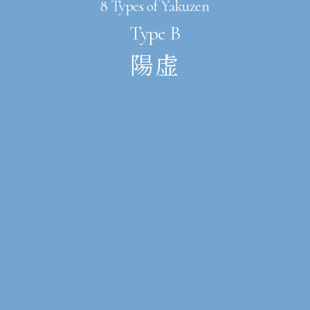
8 Types of Yakuzen
Type B
陽虚