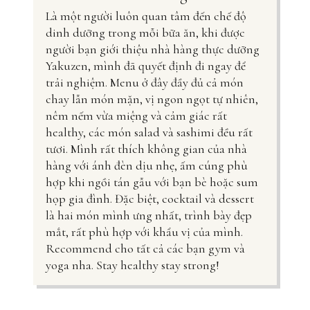
Là một người luôn quan tâm đến chế độ
dinh dưỡng trong mỗi bữa ăn, khi được
người bạn giới thiệu nhà hàng thực dưỡng
Yakuzen, mình đã quyết định đi ngay để
trải nghiệm. Menu ở đây đầy đủ cả món
chay lẫn món mặn, vị ngon ngọt tự nhiên,
nêm nếm vừa miệng và cảm giác rất
healthy, các món salad và sashimi đều rất
tươi. Mình rất thích không gian của nhà
hàng với ánh đèn dịu nhẹ, ấm cúng phù
hợp khi ngồi tán gẫu với bạn bè hoặc sum
họp gia đình. Đặc biệt, cocktail và dessert
là hai món mình ưng nhất, trình bày đẹp
mắt, rất phù hợp với khẩu vị của mình.
Recommend cho tất cả các bạn gym và
yoga nha. Stay healthy stay strong!