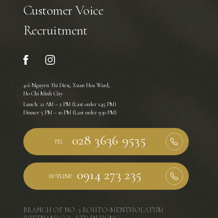
Customer Voice
Recruitment
4-6 Nguyen Thi Dieu, Xuan Hoa Ward,
Ho Chi Minh City
Lunch: 11 AM – 2 PM (Last order 1:45 PM)
Dinner: 5 PM – 10 PM (Last order 9:30 PM)
TEL
HOTLINE
BRANCH OF NO. 3 ROHTO-MENTHOLATUM