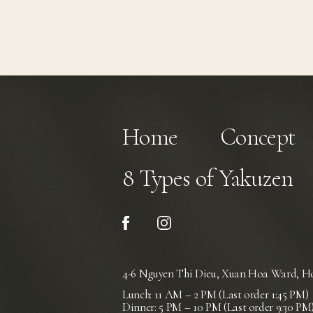
Home
Concept
8 Types of Yakuzen
4-6 Nguyen Thi Dieu, Xuan Hoa Ward,
Ho
Lunch: 11 AM – 2 PM (Last order 1:45 PM)
Dinner: 5 PM – 10 PM (Last order 9:30 PM