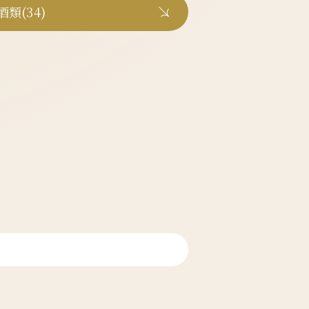
酒類(34)
ム