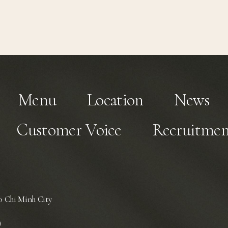
Menu
Location
News
Customer Voice
Recruitmen
 Chi Minh City
)