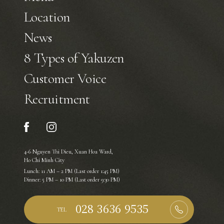
Location
News
8 Types of Yakuzen
Customer Voice
Recruitment
4-6 Nguyen Thi Dieu, Xuan Hoa Ward,
Ho Chi Minh City
Lunch: 11 AM – 2 PM (Last order 1:45 PM)
Dinner: 5 PM – 10 PM (Last order 9:30 PM)
TEL