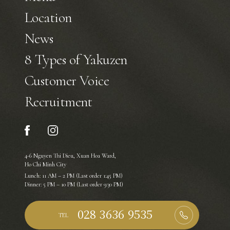
Location
News
8 Types of Yakuzen
Customer Voice
Recruitment
4-6 Nguyen Thi Dieu, Xuan Hoa Ward,
Ho Chi Minh City
Lunch: 11 AM – 2 PM (Last order 1:45 PM)
Dinner: 5 PM – 10 PM (Last order 9:30 PM)
TEL