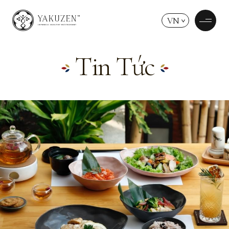
VN
Tin Tức