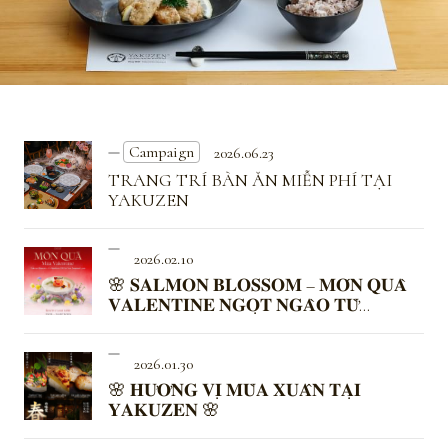
Campaign
2026.06.23
TRANG TRÍ BÀN ĂN MIỄN PHÍ TẠI
YAKUZEN
2026.02.10
🌸 𝐒𝐀𝐋𝐌𝐎𝐍 𝐁𝐋𝐎𝐒𝐒𝐎𝐌 – 𝐌𝐎́𝐍 𝐐𝐔𝐀̀
𝐕𝐀𝐋𝐄𝐍𝐓𝐈𝐍𝐄 𝐍𝐆𝐎̣𝐓 𝐍𝐆𝐀̀𝐎 𝐓𝐔̛̀
𝐘𝐀𝐊𝐔𝐙𝐄𝐍
2026.01.30
🌸 𝐇𝐔̛𝐎̛𝐍𝐆 𝐕𝐈̣ 𝐌𝐔̀𝐀 𝐗𝐔𝐀̂𝐍 𝐓𝐀̣𝐈
𝐘𝐀𝐊𝐔𝐙𝐄𝐍 🌸