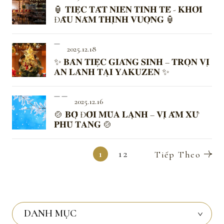
🏮 𝐓𝐈𝐄̣̂𝐂 𝐓𝐀̂́𝐓 𝐍𝐈𝐄̂𝐍 𝐓𝐈𝐍𝐇 𝐓𝐄̂́ - 𝐊𝐇𝐎̛̉𝐈
Đ𝐀̂̀𝐔 𝐍𝐀̆𝐌 𝐓𝐇𝐈̣𝐍𝐇 𝐕𝐔̛𝐎̛̣𝐍𝐆 🏮
2025.12.18
✨ 𝐁𝐀̀𝐍 𝐓𝐈𝐄̣̂𝐂 𝐆𝐈𝐀́𝐍𝐆 𝐒𝐈𝐍𝐇 – 𝐓𝐑𝐎̣𝐍 𝐕𝐈̣
𝐀𝐍 𝐋𝐀̀𝐍𝐇 𝐓𝐀̣𝐈 𝐘𝐀𝐊𝐔𝐙𝐄𝐍 ✨
2025.12.16
🍲 𝐁𝐎̣̂ Đ𝐎̂𝐈 𝐌𝐔̀𝐀 𝐋𝐀̣𝐍𝐇 – 𝐕𝐈̣ 𝐀̂́𝐌 𝐗𝐔̛́
𝐏𝐇𝐔̀ 𝐓𝐀𝐍𝐆 🍲
1
12
DANH MỤC