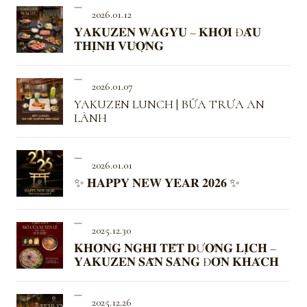
2026.01.12
𝐘𝐀𝐊𝐔𝐙𝐄𝐍 𝐖𝐀𝐆𝐘𝐔 – 𝐊𝐇𝐎̛̉𝐈 Đ𝐀̂̀𝐔
𝐓𝐇𝐈̣𝐍𝐇 𝐕𝐔̛𝐎̛̣𝐍𝐆
2026.01.07
YAKUZEN LUNCH | BỮA TRƯA AN
LÀNH
2026.01.01
✨ 𝐇𝐀𝐏𝐏𝐘 𝐍𝐄𝐖 𝐘𝐄𝐀𝐑 𝟐𝟎𝟐𝟔 ✨
2025.12.30
𝐊𝐇𝐎̂𝐍𝐆 𝐍𝐆𝐇𝐈̉ 𝐓𝐄̂́𝐓 𝐃Ư𝐎̛𝐍𝐆 𝐋𝐈̣𝐂𝐇 –
𝐘𝐀𝐊𝐔𝐙𝐄𝐍 𝐒𝐀̆̃𝐍 𝐒𝐀̀𝐍𝐆 Đ𝐎́𝐍 𝐊𝐇𝐀́𝐂𝐇
2025.12.26