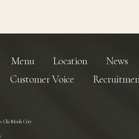
Menu
Location
News
Customer Voice
Recruitmen
 Chi Minh City
)