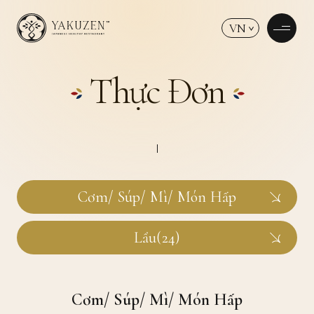
VN
Thực Đơn
Cơm/ Súp/ Mì/ Món Hấp
Lẩu(24)
Cơm/ Súp/ Mì/ Món Hấp