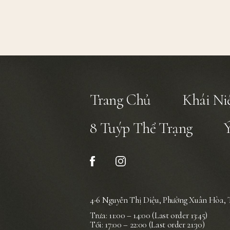
Trang Chủ
Khái N
8 Tuýp Thể Trạng
4-6 Nguyễn Thị Diệu, Phường Xuân Hòa,
Trưa: 11:00 – 14:00 (Last order 13:45)
Tối: 17:00 – 22:00 (Last order 21:30)