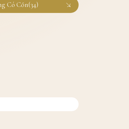
g Có Cồn(34)