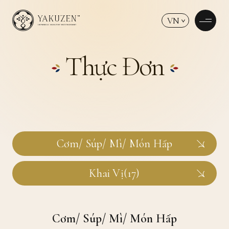
VN
Thực Đơn
Cơm/ Súp/ Mì/ Món Hấp
Khai Vị(17)
Cơm/ Súp/ Mì/ Món Hấp