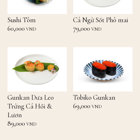
Sushi Tôm
Cá Ngừ Sốt Phô mai
60,000
79,000
VND
VND
Gunkan Dưa Leo
Tobiko Gunkan
69,000
Trứng Cá Hồi &
VND
Lươn
89,000
VND