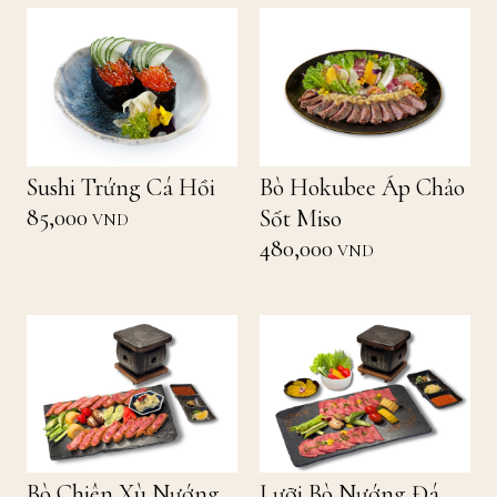
Sushi Trứng Cá Hồi
Bò Hokubee Áp Chảo
85,000
Sốt Miso
VND
480,000
VND
Bò Chiên Xù Nướng
Lưỡi Bò Nướng Đá