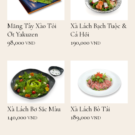
Măng Tây Xào Tỏi
Xà Lách Bạch Tuộc &
Ớt Yakuzen
Cá Hồi
98,000
190,000
VND
VND
Xà Lách Bơ Sắc Màu
Xà Lách Bò Tái
140,000
189,000
VND
VND