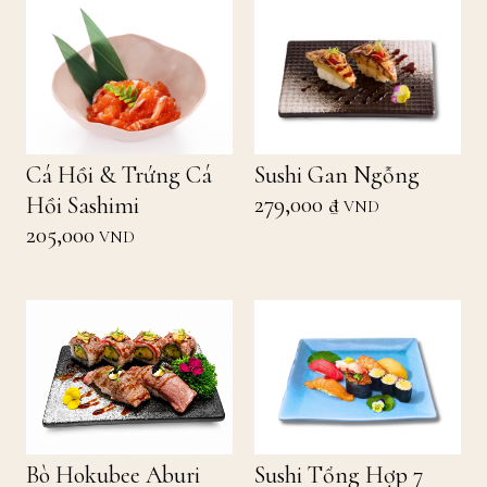
Cá Hồi & Trứng Cá
Sushi Gan Ngỗng
279,000 ₫
Hồi Sashimi
VND
205,000
VND
Bò Hokubee Aburi
Sushi Tổng Hợp 7