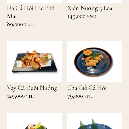
Da Cá Hồi Lắc Phô
Xiên Nướng 3 Loại
149,000
Mai
VND
89,000
VND
Vay Cá Đuối Nướng
Chả Giò Cá Hồi
129,000
79,000
VND
VND